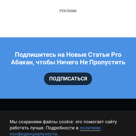
Подпишитесь на Новые Статьи Pro
Абакан, чтобы Ничего Не Пропустить
ПОДПИСАТЬСЯ
Мы cохраняем файлы cookie: это помогает сайту
работать лучше. Подробности в
политике
ПОЛИТИКА КОНФИДЕНЦИАЛЬНОСТИ
конфиденциальности
.