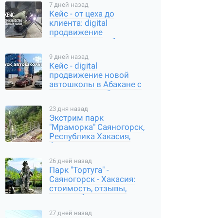
7 дней назад
Кейс - от цеха до
клиента: digital
продвижение
производителя банных
чанов в Абакане
9 дней назад
Кейс - digital
продвижение новой
автошколы в Абакане с
нуля: карты, сайт,
соцсети
23 дня назад
Экстрим парк
"Мраморка" Саяногорск,
Республика Хакасия,
фото, стоимость, как
добраться
26 дней назад
Парк "Тортуга" -
Саяногорск - Хакасия:
стоимость, отзывы,
часы работы, где
находится
27 дней назад