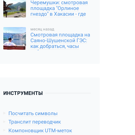
Черемушки: смотровая
площадка "Орлиное
гнездо" в Хакасии - где
находится, и как
добраться
месяц назад
Смотровая площадка на
Саяно-Шушенской ГЭС:
как добраться, часы
работы
ИНСТРУМЕНТЫ
Посчитать символы
Транслит переводчик
Компоновщик UTM-меток