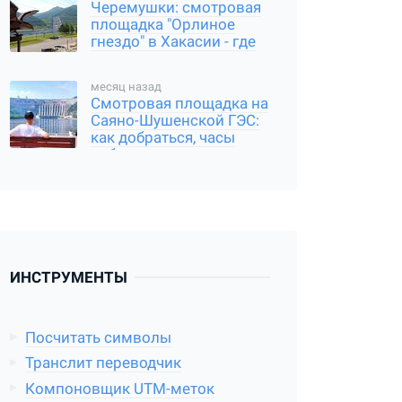
Черемушки: смотровая
площадка "Орлиное
гнездо" в Хакасии - где
находится, и как
добраться
месяц назад
Смотровая площадка на
Саяно-Шушенской ГЭС:
как добраться, часы
работы
ИНСТРУМЕНТЫ
Посчитать символы
Транслит переводчик
Компоновщик UTM-меток