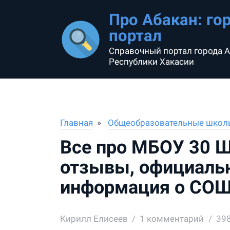
Про Абакан: го
портал
Справочный портал города А
Республики Хакасии
Главная
Общеобразовательные школ
Все про МБОУ 30 Ш
отзывы, официальн
информация о СО
Кирилл Елисеев
1
комментарий
39