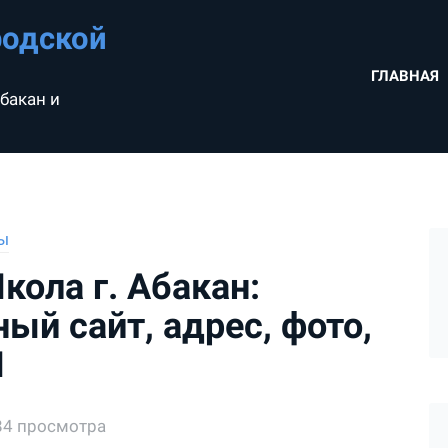
родской
ГЛАВНАЯ
бакан и
ы
кола г. Абакан:
ый сайт, адрес, фото,
Ш
84 просмотра