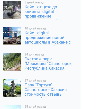
8 дней назад
Кейс - от цеха до
клиента: digital
продвижение
производителя банных
чанов в Абакане
10 дней назад
Кейс - digital
продвижение новой
автошколы в Абакане с
нуля: карты, сайт,
соцсети
24 дня назад
Экстрим парк
"Мраморка" Саяногорск,
Республика Хакасия,
фото, стоимость, как
добраться
27 дней назад
Парк "Тортуга" -
Саяногорск - Хакасия:
стоимость, отзывы,
часы работы, где
находится
28 дней назад