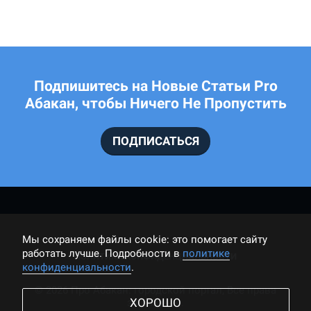
Подпишитесь на Новые Статьи Pro
Абакан, чтобы Ничего Не Пропустить
ПОДПИСАТЬСЯ
Мы cохраняем файлы cookie: это помогает сайту
работать лучше. Подробности в
политике
ПОЛИТИКА КОНФИДЕНЦИАЛЬНОСТИ
конфиденциальности
.
© 2026 Про Абакан: городской портал, Все права
ХОРОШО
защищены.