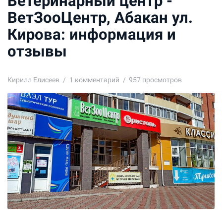
Ветеринарный центр -
ВетЗооЦентр, Абакан ул.
Кирова: информация и
отзывы
Кирилл Елисеев
1
комментарий
957 просмотров