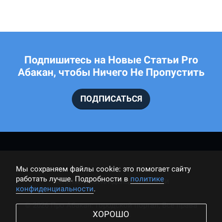
Подпишитесь на Новые Статьи Pro
Абакан, чтобы Ничего Не Пропустить
ПОДПИСАТЬСЯ
Мы cохраняем файлы cookie: это помогает сайту
работать лучше. Подробности в
политике
ПОЛИТИКА КОНФИДЕНЦИАЛЬНОСТИ
конфиденциальности
.
© 2026 Про Абакан: городской портал, Все права
ХОРОШО
защищены.