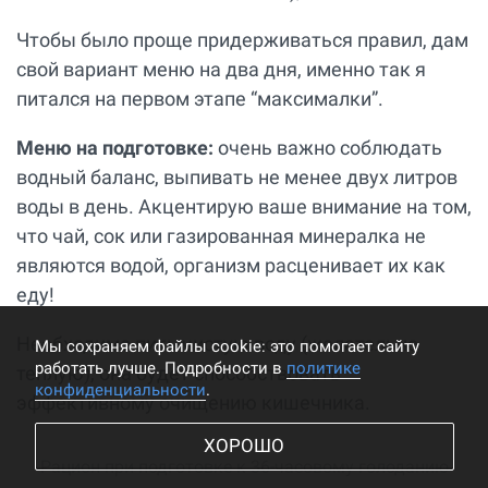
Чтобы было проще придерживаться правил, дам
свой вариант меню на два дня, именно так я
питался на первом этапе “максималки”.
Меню на подготовке:
очень важно соблюдать
водный баланс, выпивать не менее двух литров
воды в день. Акцентирую ваше внимание на том,
что чай, сок или газированная минералка не
являются водой, организм расценивает их как
еду!
Необходимо пить чистую воду (желательно
Мы cохраняем файлы cookie: это помогает сайту
работать лучше. Подробности в
политике
теплую), она будет способствовать
конфиденциальности
.
эффективному очищению кишечника.
ХОРОШО
Рацион при подготовке к 36-часовому голоданию