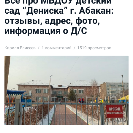
Все про МБДОУ детский
сад “Дениска” г. Абакан:
отзывы, адрес, фото,
информация о Д/С
Кирилл Елисеев
1
комментарий
1519 просмотров