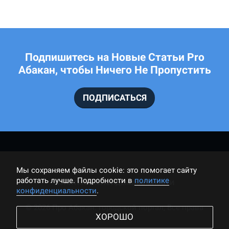
Подпишитесь на Новые Статьи Pro
Абакан, чтобы Ничего Не Пропустить
ПОДПИСАТЬСЯ
Мы cохраняем файлы cookie: это помогает сайту
работать лучше. Подробности в
политике
ПОЛИТИКА КОНФИДЕНЦИАЛЬНОСТИ
конфиденциальности
.
© 2026 Про Абакан: городской портал, Все права
ХОРОШО
защищены.