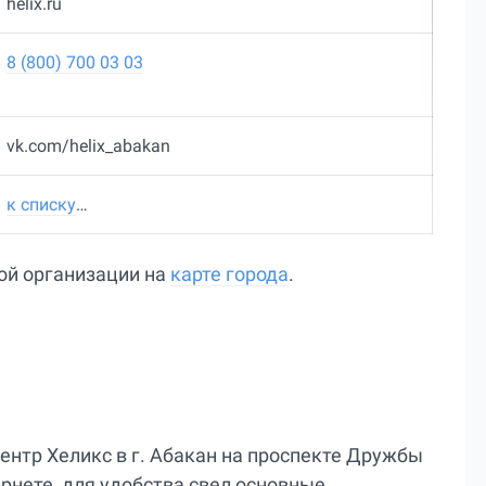
helix.ru
8 (800) 700 03 03
vk.com/helix_abakan
к списку
…
ой организации на
карте города
.
ентр Хеликс в г. Абакан на проспекте Дружбы
рнете, для удобства свел основные