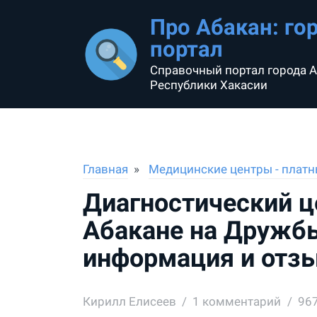
Про Абакан: го
портал
Справочный портал города А
Республики Хакасии
Главная
Медицинские центры - платн
Диагностический це
Абакане на Дружб
информация и отз
Кирилл Елисеев
1
комментарий
96