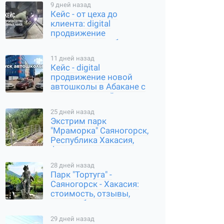
9 дней назад
Кейс - от цеха до
клиента: digital
продвижение
производителя банных
чанов в Абакане
11 дней назад
Кейс - digital
продвижение новой
автошколы в Абакане с
нуля: карты, сайт,
соцсети
25 дней назад
Экстрим парк
"Мраморка" Саяногорск,
Республика Хакасия,
фото, стоимость, как
добраться
28 дней назад
Парк "Тортуга" -
Саяногорск - Хакасия:
стоимость, отзывы,
часы работы, где
находится
29 дней назад