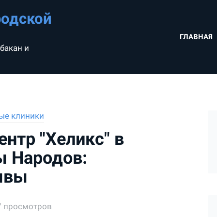
родской
ГЛАВНАЯ
бакан и
ые клиники
нтр "Хеликс" в
ы Народов:
ывы
7 просмотров