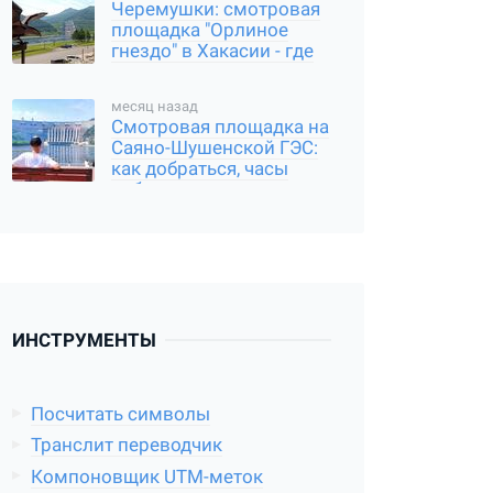
Черемушки: смотровая
площадка "Орлиное
гнездо" в Хакасии - где
находится, и как
добраться
месяц назад
Смотровая площадка на
Саяно-Шушенской ГЭС:
как добраться, часы
работы
ИНСТРУМЕНТЫ
Посчитать символы
Транслит переводчик
Компоновщик UTM-меток