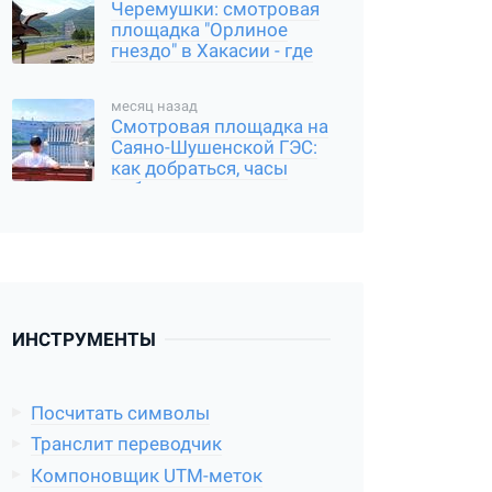
Черемушки: смотровая
площадка "Орлиное
гнездо" в Хакасии - где
находится, и как
добраться
месяц назад
Смотровая площадка на
Саяно-Шушенской ГЭС:
как добраться, часы
работы
ИНСТРУМЕНТЫ
Посчитать символы
Транслит переводчик
Компоновщик UTM-меток