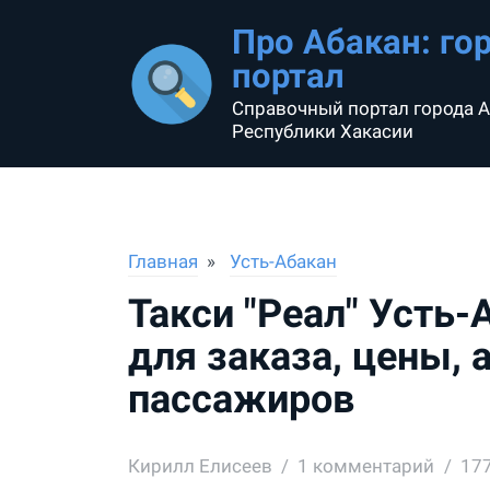
Про Абакан: го
портал
Справочный портал города А
Республики Хакасии
Главная
Усть-Абакан
Такси "Реал" Усть-
для заказа, цены,
пассажиров
Кирилл Елисеев
1
комментарий
17