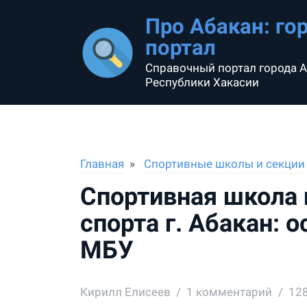
Про Абакан: го
портал
Справочный портал города А
Республики Хакасии
Главная
Спортивные школы и секции
Спортивная школа
спорта г. Абакан: 
МБУ
Кирилл Елисеев
1
комментарий
12