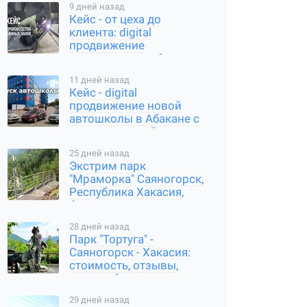
9 дней назад
Кейс - от цеха до
клиента: digital
продвижение
производителя банных
чанов в Абакане
11 дней назад
Кейс - digital
продвижение новой
автошколы в Абакане с
нуля: карты, сайт,
соцсети
25 дней назад
Экстрим парк
"Мраморка" Саяногорск,
Республика Хакасия,
фото, стоимость, как
добраться
28 дней назад
Парк "Тортуга" -
Саяногорск - Хакасия:
стоимость, отзывы,
часы работы, где
находится
29 дней назад