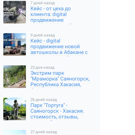
7 дней назад
Кейс - от цеха до
клиента: digital
продвижение
производителя банных
чанов в Абакане
9 дней назад
Кейс - digital
продвижение новой
автошколы в Абакане с
нуля: карты, сайт,
соцсети
23 дня назад
Экстрим парк
"Мраморка" Саяногорск,
Республика Хакасия,
фото, стоимость, как
добраться
26 дней назад
Парк "Тортуга" -
Саяногорск - Хакасия:
стоимость, отзывы,
часы работы, где
находится
27 дней назад