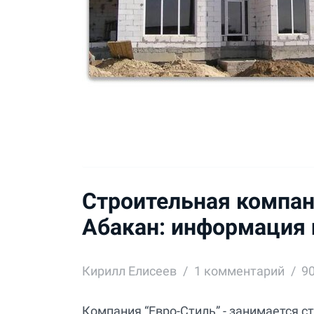
Строительная компани
Абакан: информация
Кирилл Елисеев
1
комментарий
9
Компания “Евро-Стиль” - занимается 