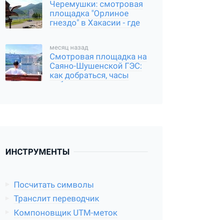
Черемушки: смотровая
площадка "Орлиное
гнездо" в Хакасии - где
находится, и как
добраться
месяц назад
Смотровая площадка на
Саяно-Шушенской ГЭС:
как добраться, часы
работы
ИНСТРУМЕНТЫ
Посчитать символы
Транслит переводчик
Компоновщик UTM-меток