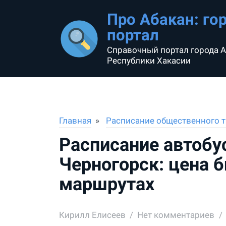
Про Абакан: го
портал
Справочный портал города А
Республики Хакасии
Главная
Расписание общественного т
Расписание автобу
Черногорск: цена 
маршрутах
Кирилл Елисеев
Нет комментариев