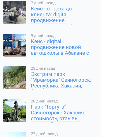
7 дней назад
Кейс - от цеха до
клиента: digital
продвижение
производителя банных
чанов в Абакане
9 дней назад
Кейс - digital
продвижение новой
автошколы в Абакане с
нуля: карты, сайт,
соцсети
23 дня назад
Экстрим парк
"Мраморка" Саяногорск,
Республика Хакасия,
фото, стоимость, как
добраться
26 дней назад
Парк "Тортуга" -
Саяногорск - Хакасия:
стоимость, отзывы,
часы работы, где
находится
27 дней назад