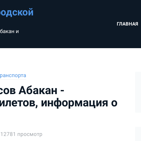
родской
ГЛАВНАЯ
бакан и
ранспорта
сов Абакан -
билетов, информация о
12781 просмотр