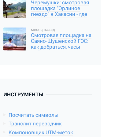
Черемушки: смотровая
площадка "Орлиное
гнездо" в Хакасии - где
находится, и как
добраться
месяц назад
Смотровая площадка на
Саяно-Шушенской ГЭС:
как добраться, часы
работы
ИНСТРУМЕНТЫ
Посчитать символы
Транслит переводчик
Компоновщик UTM-меток