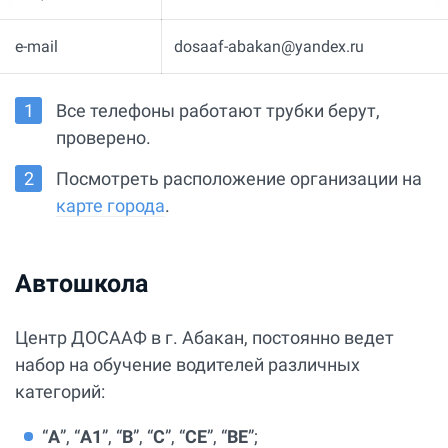
e-mail
dosaaf-abakan@yandex.ru
Все телефоны работают трубки берут,
проверено.
Посмотреть расположение организации на
карте города
.
Автошкола
Центр ДОСААФ в г. Абакан, постоянно ведет
набор на обучение водителей различных
категорий:
“
А
”, “
А1
”, “
В
”, “
С
”, “
СЕ
”, “
ВЕ
”;