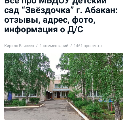
Все про МБДОУ детский
сад “Звёздочка” г. Абакан:
отзывы, адрес, фото,
информация о Д/С
Кирилл Елисеев
1
комментарий
1461 просмотр