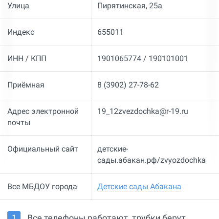
Улица
Пирятинская, 25а
Индекс
655011
ИНН / КПП
1901065774 / 190101001
Приёмная
8 (3902) 27-78-62
Адрес электронной
19_12zvezdochka@r-19.ru
почты
Официальный сайт
детские-
сады.абакан.рф/zvyozdochka
Все МБДОУ города
Детские сады Абакана
Все телефоны работают, трубки берут,