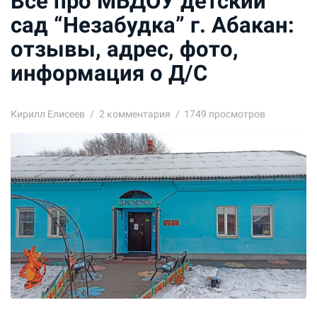
Все про МБДОУ детский
сад “Незабудка” г. Абакан:
отзывы, адрес, фото,
информация о Д/С
Кирилл Елисеев
2
комментария
1749 просмотров