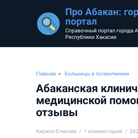
Про Абакан: го
портал
Справочный портал города А
Республики Хакасии
Главная
Больницы и поликлиники
Абаканская клинич
медицинской помо
отзывы
Кирилл Елисеев
1
комментарий
26