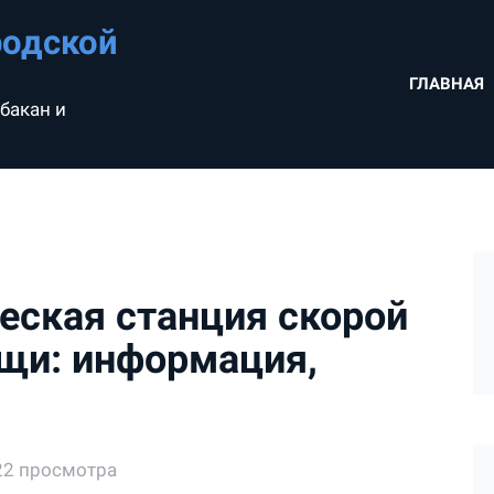
родской
ГЛАВНАЯ
бакан и
еская станция скорой
щи: информация,
22 просмотра