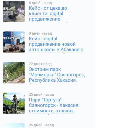
6 дней назад
Кейс - от цеха до
клиента: digital
продвижение
производителя банных
чанов в Абакане
8 дней назад
Кейс - digital
продвижение новой
автошколы в Абакане с
нуля: карты, сайт,
соцсети
22 дня назад
Экстрим парк
"Мраморка" Саяногорск,
Республика Хакасия,
фото, стоимость, как
добраться
25 дней назад
Парк "Тортуга" -
Саяногорск - Хакасия:
стоимость, отзывы,
часы работы, где
находится
26 дней назад