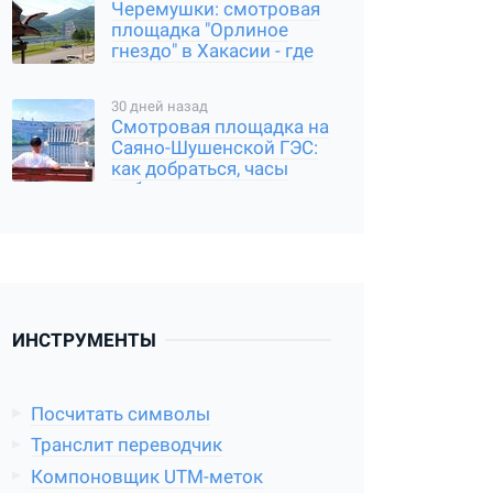
Черемушки: смотровая
площадка "Орлиное
гнездо" в Хакасии - где
находится, и как
добраться
30 дней назад
Смотровая площадка на
Саяно-Шушенской ГЭС:
как добраться, часы
работы
ИНСТРУМЕНТЫ
Посчитать символы
Транслит переводчик
Компоновщик UTM-меток